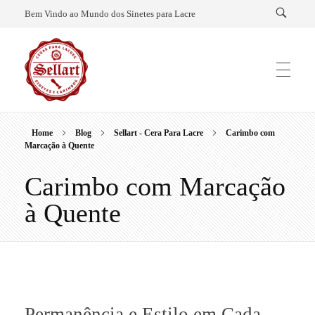
Bem Vindo ao Mundo dos Sinetes para Lacre
Home
Blog
Sellart - Cera Para Lacre
Carimbo com
Sellart – Cera para Lacre e Sinetes
Marcação à Quente
Carimbo com Marcação
à Quente
C
Permanência e Estilo em Cada