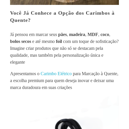
m
Você Já Conhece a Opção dos Carimbos à
Quente?
M
Já pensou em marcar seus
pães
,
madeira
,
MDF
,
coco
,
a
bolos secos
e até mesmo
foil
com um toque de sofisticação?
Imagine criar produtos que não só se destacam pela
r
qualidade, mas também pela personalização única e
elegante
c
Apresentamos o
Carimbo Elétrico
para Marcação à Quente,
a escolha premium para quem deseja inovar e deixar uma
a
marca duradoura em suas criações
ç
ã